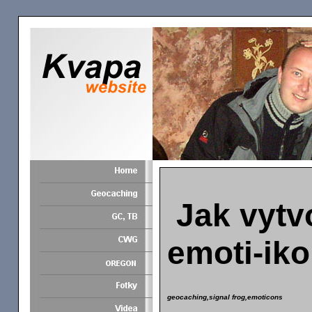
Jak vytvo
emoti-ik
geocaching,signal frog,emoticons