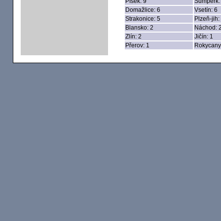
Písek: 9
Šumperk:
Domažlice: 6
Vsetín: 6
Strakonice: 5
Plzeň-jih:
Blansko: 2
Náchod: 
Zlín: 2
Jičín: 1
Přerov: 1
Rokycany