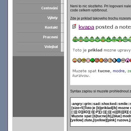
Neni to nic sloziteho. Pri logovani na
code celkem vyblbnout.
Zde je priklad takoveho trochu rozesm
Syntax zapisu si muzete prohlednout 
:angry::grin::sad::shocked::smile::s
[size=5]Toto je [b]priklad[/b] mozne
[:)][:D][8D][:I][:P][}:)][;)][:o)][B)][8][:
Muzete spat [b]tucne[/b],[blue] modre
[yellow] zlute,[/yellow][pink] ruzove,[