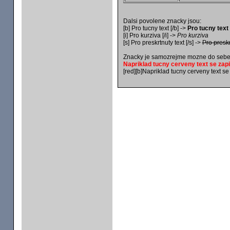
Dalsi povolene znacky jsou:
[b] Pro tucny text [/b] ->
Pro tucny text
[i] Pro kurziva [/i] ->
Pro kurziva
[s] Pro preskrtnuty text [/s] ->
Pro preskr
Znacky je samozrejme mozne do sebe 
Napriklad tucny cerveny text se zapi
[red][b]Napriklad tucny cerveny text se z