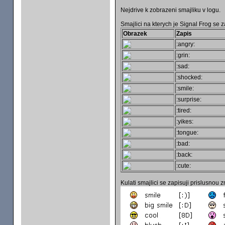
Nejdrive k zobrazeni smajliku v logu.
Smajlici na kterych je Signal Frog se 
Obrazek
Zapis
:angry:
:grin:
:sad:
:shocked:
:smile:
:surprise:
:tired:
:yikes:
:tongue:
:bad:
:back:
:cute:
Kulati smajlici se zapisuji prislusnou