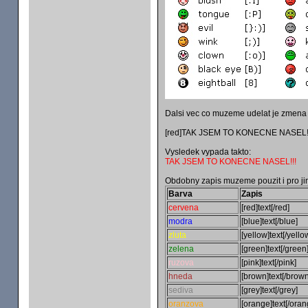
Dalsi vec co muzeme udelat je zmena b
[red]TAK JSEM TO KONECNE NASEL!!!
Vysledek vypada takto:
TAK JSEM TO KONECNE NASEL!!!
Obdobny zapis muzeme pouzit i pro jin
Barva
Zapis
cervena
[red]text[/red]
modra
[blue]text[/blue]
zluta
[yellow]text[/yello
zelena
[green]text[/green
ruzova
[pink]text[/pink]
hneda
[brown]text[/brown
sediva
[grey]text[/grey]
oranzova
[orange]text[/oran