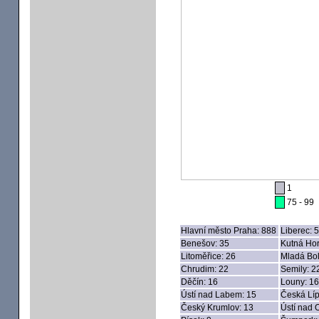
1
75 - 99
Hlavní město Praha: 888
Liberec: 
Benešov: 35
Kutná Hor
Litoměřice: 26
Mladá Bol
Chrudim: 22
Semily: 2
Děčín: 16
Louny: 16
Ústí nad Labem: 15
Česká Líp
Český Krumlov: 13
Ústí nad O