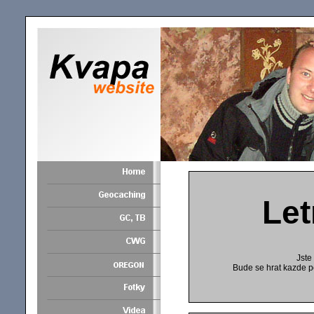
Let
Jste
Bude se hrat kazde p