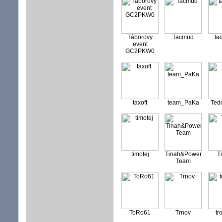
Táborovy
Tacmud
ta
event
GC2PKW0
taxoft
team_PaKa
Ted
timotej
Tinah&Power
T
Team
ToRo61
Trnov
tr