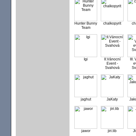
Hunter Bunny
chalkopyrit
ch
Team
Igi
II.Vánocní
III.
Event -
e
Svahová
Sv
jaghut
JaKaty
Jak
jawor
jiri.lib
J