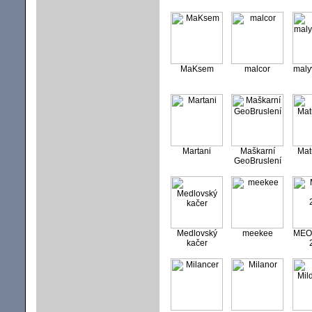
MaKsem
malcor
maly
Martani
Maškarní
Mat
GeoBruslení
Medlovský
meekee
MEOW
kačer