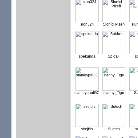
slon324
Sloníci Plzeň
slu
spekunda
Spíďa+
s
stanleypaulGC
stanny_Tigo
St
strejbis
Sutech
s