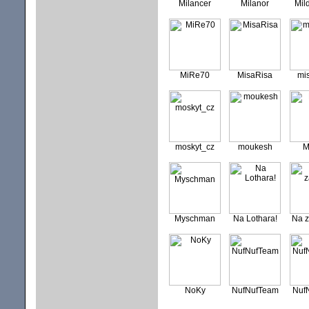
Milancer
Milanor
Mil
MiRe70
MisaRisa
mi
moskyt_cz
moukesh
M
Myschman
Na Lothara!
Na 
NoKy
NufNufTeam
Nuf