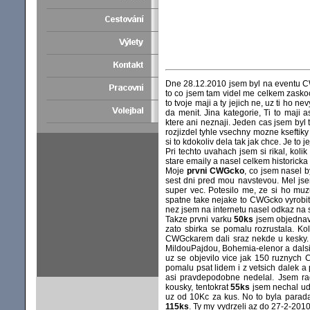
Dne 28.12.2010 jsem byl na eventu 
to co jsem tam videl me celkem zaskoci
to tvoje maji a ty jejich ne, uz ti ho n
da menit. Jina kategorie, Ti to maji 
ktere ani neznaji. Jeden cas jsem byl
rozjizdel tyhle vsechny mozne kseftiky
si to kdokoliv dela tak jak chce. Je to je
Pri techto uvahach jsem si rikal, kol
stare emaily a nasel celkem historicka
Moje
prvni CWGcko
, co jsem nasel 
sest dni pred mou navstevou. Mel jse
super vec. Potesilo me, ze si ho muzu
spatne take nejake to CWGcko vyrobit.
nez jsem na internetu nasel odkaz na s
Takze prvni varku
50ks
jsem objedna
zato sbirka se pomalu rozrustala. Ko
CWGckarem dali sraz nekde u kesky. 
MildouPajdou, Bohemia-elenor a dalsi
uz se objevilo vice jak 150 ruznych 
pomalu psat lidem i z vetsich dalek 
asi pravdepodobne nedelal. Jsem rad
kousky, tentokrat
55ks
jsem nechal ud
uz od 10Kc za kus. No to byla parada
115ks
. Ty my vydrzeli az do 27-2-2010