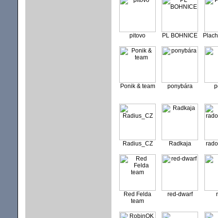
pitovo
PL BOHNICE
Plac
Ponik & team
ponybára
p
Radius_CZ
Radkaja
rad
Red Felda
red-dwarf
team