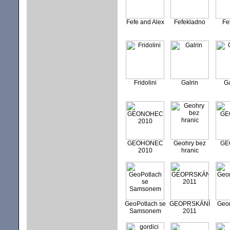
Fefe and Alex
Fefekladno
Fe
Fridolini
Galrin
G
GEOHONEC
Geohry bez
GE
2010
hranic
GeoPotlach se
GEOPRSKÁNÍ
Geo
Samsonem
2011