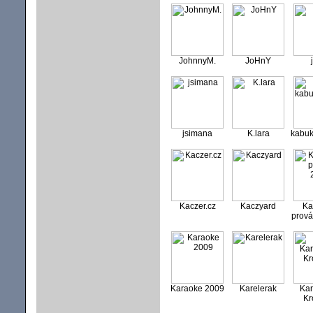
JohnnyM.
JoHnY
jsimana
K.lara
kabu
Kaczer.cz
Kaczyard
Ka
prov
Karaoke 2009
Karelerak
Kar
Kr