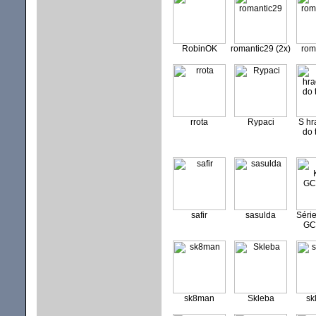
RobinOK
romantic29 (2x)
rom
rrota
Rypaci
S h
do 
safir
sasulda
Série
GC
sk8man
Skleba
sk