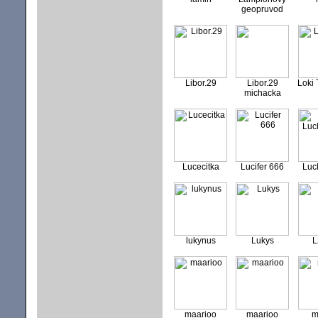
geopruvod
Libor.29
Libor.29
Loki 
michacka
Lucecitka
Lucifer 666
Luc
lukynus
Lukys
L
maarioo
maarioo
m