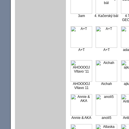
3am
4. Kačerský bál
4.
GE
A+T
A+T
ada
AHOOOOJ
Aichah
ajk
Vltavo 11
Annie & AKA
anoli5
Anti