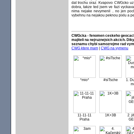
dat trochu oraz. Kvapovo CWGcko uz m
dobra, takze ted jsem ve fazi vyckav
nima nejake nevymenil .. no jen pock
vybehnu na nejakou peknou pixlu a pe
CWGcka - fenomen ceskeho geocachin
majiteli na nejruznejsich akcich. Di
seznamu chybi samozrejme rad vym
CWG ktere mam
|
CWG na vymenu
*mio*
#siTsche
1. D
m
11-11-11
1K+3B
2. j
Praha
GE