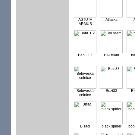
ASTUTA
Atlaska
ARMUS
Babi_CZ
BAFteam
ba
Běloveská
Bezi33
BI
celnice
Bisaci
black.spider
bob