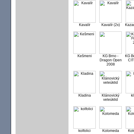
Kavalír
Kavalír (2x)
Kaza
Kešmeni
KG Brno -
KG Br
Dragon Open
CIT
2008
Kladina
Klánovický
k
veleúklid
kolfolici
Kolomeda
Kol