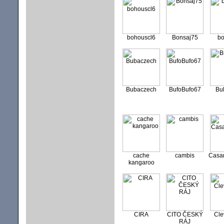
bohouscl6
Bonsaj75
bo
Bubaczech
BufoBufo67
Bu
cache
cambis
Casa
kangaroo
CIRA
CITO ČESKÝ
Cle
RÁJ