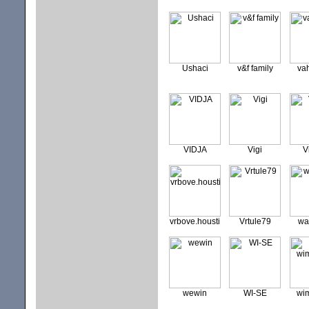
Ushaci
v&f family
vah
VIDJA
Vigi
V
vrbove.housti
Vrtule79
wa
wewin
WI-SE
wi