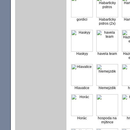
gordici
Habarticky
Ham
pstros (2x)
Haskyy
havela team
Haz
Hlavatice
hlemejzdik
h
Horác
hospoda na
h
mýtince