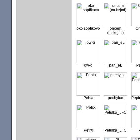
oko soptikovo
oncem
On
(mr.kejml)
ow-g
pan_eL
P
Pehta
pechytce
Pepi
PetrX
Petulka_LFC