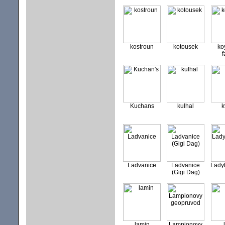
kostroun
kotousek
ko
f
Kuchans
kulhal
k
Ladvanice
Ladvanice
Lady
(Gigi Dag)
lamin
Lampionovy