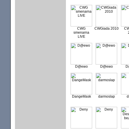
CWG
CWGiada 2010
CW
smenarna
LIVE
D@ewo
D@ewo
D
DangeMask
darmoslap
d