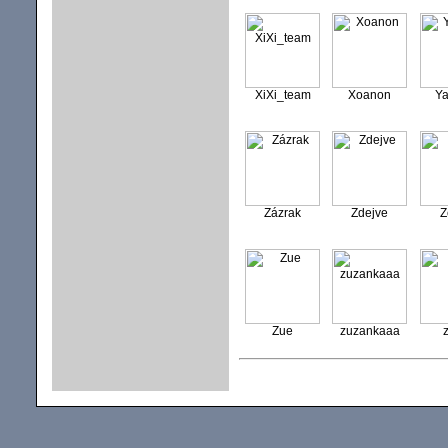
XiXi_team
Xoanon
Ya
Zázrak
Zdejve
Z
Zue
zuzankaaa