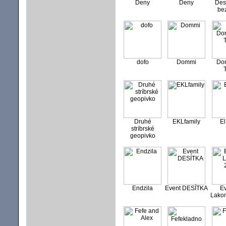
Deny
Deny
Des
be
dofo
Dommi
Dor
Druhé
EKLfamily
E
stríbrské
geopivko
Endzila
Event DESÍTKA
E
Lako