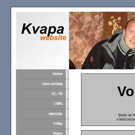
Vo
Bude se h
v telocvic