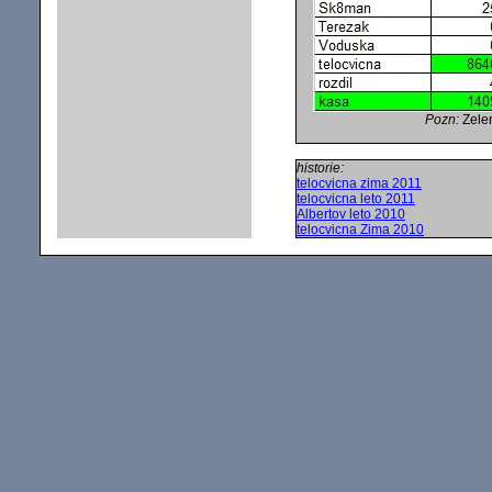
Pozn:
Zelen
historie:
telocvicna zima 2011
telocvicna leto 2011
Albertov leto 2010
telocvicna Zima 2010